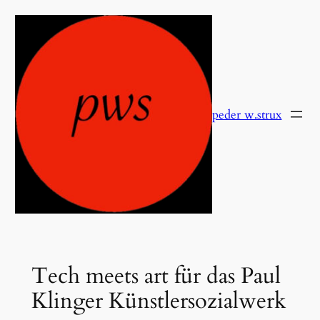
Zum
Inhalt
springen
peder w.strux
Tech meets art für das Paul
Klinger Künstlersozialwerk