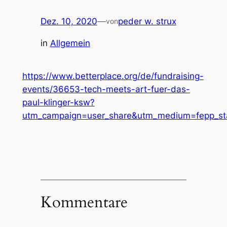
Dez. 10, 2020
—
peder w. strux
von
in
Allgemein
https://www.betterplace.org/de/fundraising-
events/36653-tech-meets-art-fuer-das-
paul-klinger-ksw?
utm_campaign=user_share&utm_medium=fepp_st
Kommentare