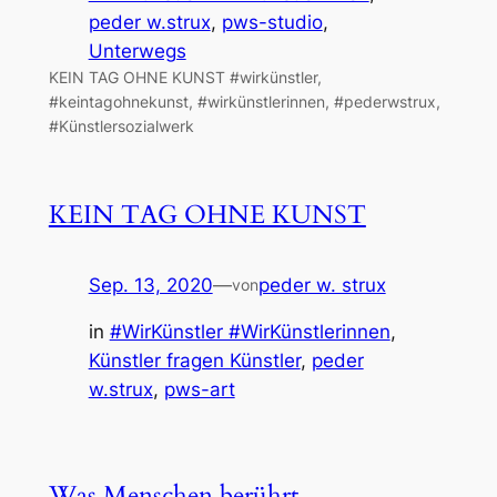
peder w.strux
, 
pws-studio
, 
Unterwegs
KEIN TAG OHNE KUNST #wirkünstler,
#keintagohnekunst, #wirkünstlerinnen, #pederwstrux,
#Künstlersozialwerk
KEIN TAG OHNE KUNST
Sep. 13, 2020
—
peder w. strux
von
in
#WirKünstler #WirKünstlerinnen
, 
Künstler fragen Künstler
, 
peder
w.strux
, 
pws-art
Was Menschen berührt