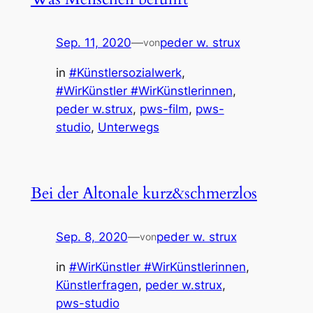
Sep. 11, 2020
—
peder w. strux
von
in
#Künstlersozialwerk
, 
#WirKünstler #WirKünstlerinnen
, 
peder w.strux
, 
pws-film
, 
pws-
studio
, 
Unterwegs
Bei der Altonale kurz&schmerzlos
Sep. 8, 2020
—
peder w. strux
von
in
#WirKünstler #WirKünstlerinnen
, 
Künstlerfragen
, 
peder w.strux
, 
pws-studio