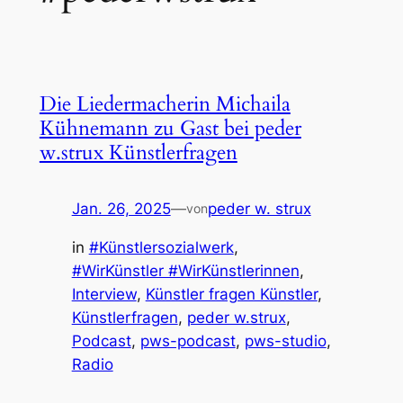
Die Liedermacherin Michaila
Kühnemann zu Gast bei peder
w.strux Künstlerfragen
Jan. 26, 2025
—
peder w. strux
von
in
#Künstlersozialwerk
, 
#WirKünstler #WirKünstlerinnen
, 
Interview
, 
Künstler fragen Künstler
, 
Künstlerfragen
, 
peder w.strux
, 
Podcast
, 
pws-podcast
, 
pws-studio
, 
Radio