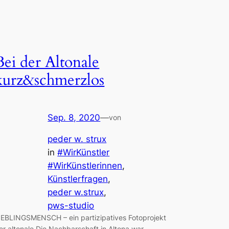
Bei der Altonale
kurz&schmerzlos
Sep. 8, 2020
—
von
peder w. strux
in
#WirKünstler
#WirKünstlerinnen
, 
Künstlerfragen
, 
peder w.strux
, 
pws-studio
IEBLINGSMENSCH – ein partizipatives Fotoprojekt
er altonale Die Nachbarschaft in Altona war