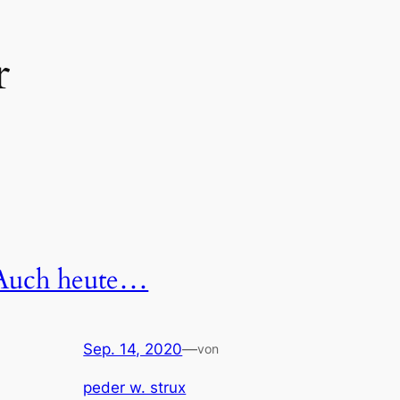
r
Auch heute…
Sep. 14, 2020
—
von
peder w. strux