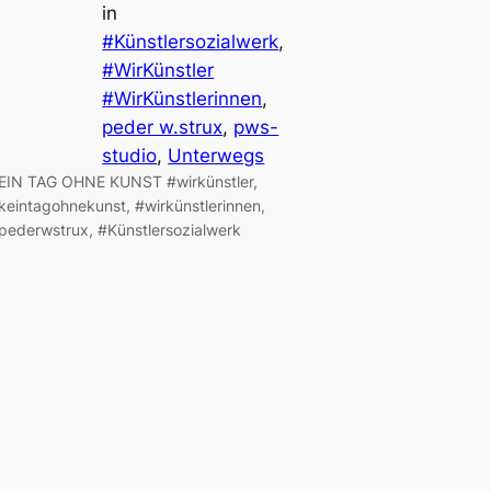
in
#Künstlersozialwerk
, 
#WirKünstler
#WirKünstlerinnen
, 
peder w.strux
, 
pws-
studio
, 
Unterwegs
EIN TAG OHNE KUNST #wirkünstler,
keintagohnekunst, #wirkünstlerinnen,
pederwstrux, #Künstlersozialwerk