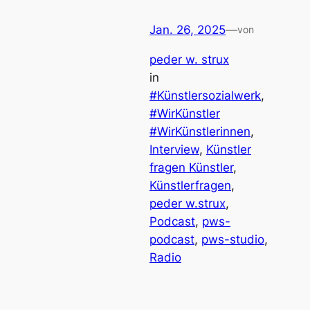
Jan. 26, 2025
—
von
peder w. strux
in
#Künstlersozialwerk
, 
#WirKünstler
#WirKünstlerinnen
, 
Interview
, 
Künstler
fragen Künstler
, 
Künstlerfragen
, 
peder w.strux
, 
Podcast
, 
pws-
podcast
, 
pws-studio
, 
Radio