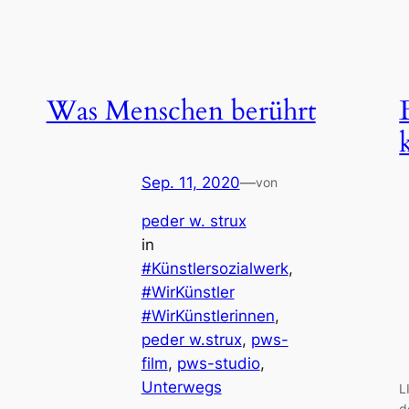
Was Menschen berührt
Sep. 11, 2020
—
von
peder w. strux
in
#Künstlersozialwerk
, 
#WirKünstler
#WirKünstlerinnen
, 
peder w.strux
, 
pws-
film
, 
pws-studio
, 
Unterwegs
L
d