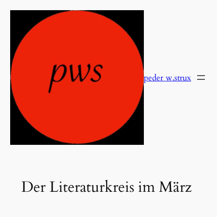
Zum
Inhalt
springen
peder w.strux
Der Literaturkreis im März