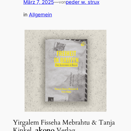
März 7, 2025
—
peder w. strux
von
in
Allgemein
Yirgalem Fisseha Mebrahtu & Tanja
Kinkel.
akono
Verlag